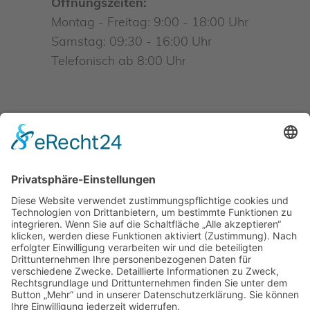
Öffnungszeiten:
Montag - Freitag: 9:00 - 18:00 Uhr
Samstag: 09:30 - 16:00 Uhr
Telefonisch ab 8:00 Uhr
INFO@BIMARKT.DE
• WHATSAPP
BESTELLSERVICE: +49 162 60
265 44
© bimarkt GmbH & Co. KG
Ich habe die
Datenschutzerklärung
gelesen und akzeptiere sie.*