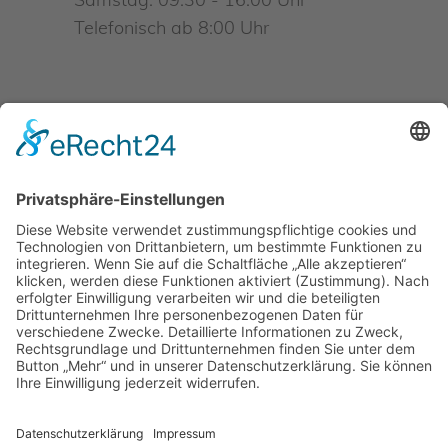
Telefonisch ab 8:00 Uhr
INFO@BIMARKT.DE
• WHATSAPP
BESTELLSERVICE: +49 162 60
265 44
© bimarkt GmbH & Co. KG
Ich habe die
Datenschutzerklärung
gelesen und akzeptiere sie.*